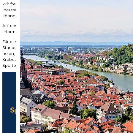
Wir freuen uns sehr, dass wir die Benefizregatten 2026
deutschlandweit an 12 großartigen Standorten anbieten
können.
Auf unserer Website finden Sie die standortspezifischen
Informationen zu all unseren Veranstaltungsorten.
Für die kommenden Jahre arbeiten wir intensiv daran, weitere
Standorte – altbewährte und völlig neue – mit ins Boot zu
holen, um auch in weiteren Regionen den Kampf gegen den
Krebs zu unterstützen und viele weitere Patient:innen durch
Sportprogramme zu helfen.
Wir bedanken uns
Unsere
herzlich bei den
Sponsoren und Partnern
Sponsoren &
der Striftung Leben mit
Partner
Krebs und den
Benefizregatten "Rudern