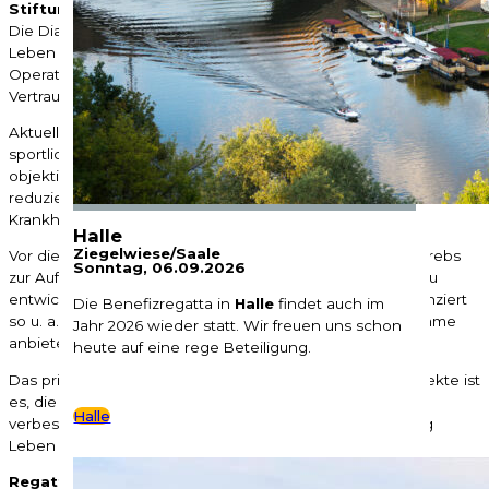
Stiftung Leben mit Krebs
Die Diagnose „Krebs“ stellt einen gravierenden Einschnitt im
Leben eines Menschen dar. Viele Patienten verlieren nach
Operation und Chemotherapie ihren Lebensmut und das
Vertrauen in die körperliche und seelische Eigenständigkeit.
Aktuelle Untersuchungsergebnisse belegen, dass regelmäßige
sportliche und kulturelle Aktivitäten die subjektiven und
objektiven Belastungen von Erkrankung und Therapie
reduzieren und damit positive Auswirkungen auf den
Krankheitsverlauf haben können.
Halle
Ziegelwiese/Saale
Vor diesem Hintergrund hat sich die Stiftung Leben mit Krebs
Sonntag, 06.09.2026
zur Aufgabe gemacht, therapieunterstützende Projekte zu
entwickeln, zu fördern und umzusetzen. Die Stiftung finanziert
Die Benefizregatta in
Halle
findet auch im
so u. a. Therapeuten, die gezielt Sport- und Kunstprogramme
Jahr 2026 wieder statt. Wir freuen uns schon
anbieten, Patienten beraten und Kurse durchführen.
heute auf eine rege Beteiligung.
Das primäre Ziel aller von der Stiftung angebotenen Projekte ist
es, die Lebensqualität von Patienten entscheidend zu
Halle
verbessern. Weitere Informationen zur Arbeit der Stiftung
Leben mit Krebs finden Sie auf der
Website der Stiftung
.
Regatten 2026