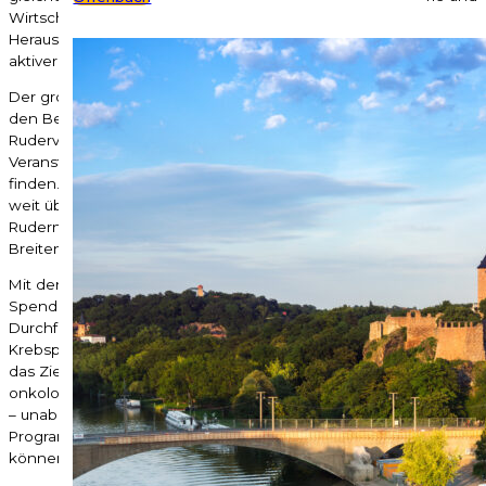
Wirtschaft und Privatleute. Neben der sportlichen
Herausforderung stehen Spaß an der Bewegung und ein
aktiver Beitrag im Kampf gegen Krebs im Vordergrund!
Der große Zuspruch und die mehr als positive Resonanz bei
den Betroffenen, onkologischen Einrichtungen und den
Rudervereinen gleichermaßen motivieren die Stiftung, für die
Veranstaltungen auch immer wieder neue Austragungsorte zu
finden. Bis 2023 wurden 130 Regatten an 24 Standorten mit
weit über 30.000 Teilnehmer:innen durchgeführt. Somit zählt
Rudern gegen Krebs zu den größten
Breitensportveranstaltungen in Deutschland.
Mit den Erlösen aus Startgebühren, Sponsorengeldern und
Spenden unterstützt die Stiftung Leben mit Krebs die
Durchführung von Sport- und Bewegungsangeboten für
Krebspatient:innen. Sie verbindet mit ihren Benefizregatten
das Ziel, sportliche Programme als festen Bestandteil der
onkologischen Behandlung zu etablieren, so dass Patient:innen
– unabhängig von der finanziellen Situation – an einem der
Programme teilnehmen und die Therapie aktiv verbessern
können.