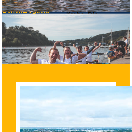
Stiftung Leben mit
Benefizregatta
Krebs. Die
Benefizregatta fand
2005 erstmalig in
Mainz statt.«